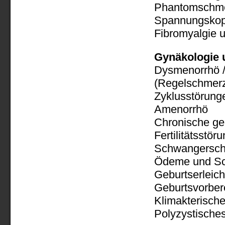
Phantomschme
Spannungskop
Fibromyalgie 
Gynäkologie 
Dysmenorrhö 
(Regelschmerz
Zyklusstörung
Amenorrhö
Chronische ge
Fertilitätsstör
Schwangerscha
Ödeme und Sc
Geburtserleich
Geburtsvorber
Klimakterisch
Polyzystisch