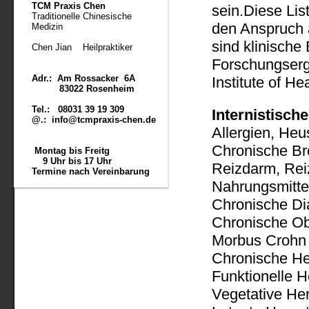
TCM Praxis Chen
sein.Diese List
Traditionelle Chinesische
den Anspruch a
Medizin
sind klinische
Chen Jian Heilpraktiker
Forschungserg
Adr.: Am Rossacker 6A
Institute of H
83022 Rosenheim
Tel.: 08031 39 19 309
Internistisch
@.: info@tcmpraxis-chen.de
Allergien, He
Chronische Bro
Montag bis Freitg
9 Uhr bis 17 Uhr
Reizdarm, Re
Termine nach Vereinbarung
Nahrungsmittel
Chronische Di
Chronische
Ob
Morbus Crohn 
Chronische He
Funktionelle 
Vegetative He