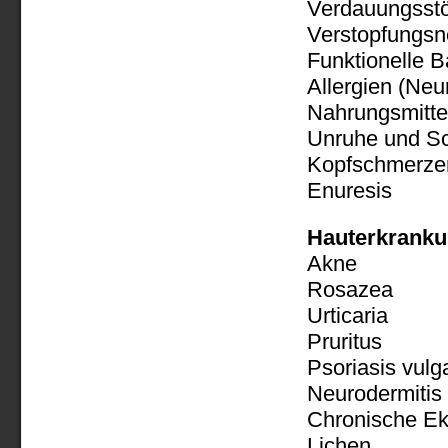
Verdauungsst
Verstopfungsn
Funktionelle 
Allergien (Ne
Nahrungsmitte
Unruhe und Sc
Kopfschmerze
Enuresis
Hauterkranku
Akne
Rosazea
Urticaria
Pruritus
Psoriasis vulg
Neurodermitis
Chronische E
Lichen