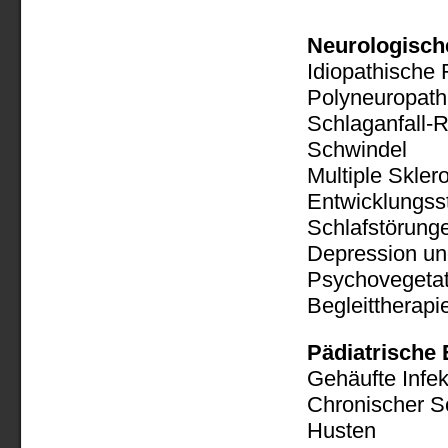
Neurologisch
Idiopathische 
Polyneuropath
Schlaganfall-R
Schwindel
Multiple Skler
Entwicklungss
Schlafstörung
Depression un
Psychovegetat
Begleittherap
Pädiatrische
Gehäufte Infek
Chronischer S
Husten