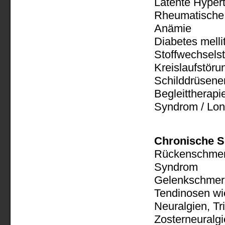
Latente Hyper
Rheumatische
Anämie
Diabetes melli
Stoffwechsels
Kreislaufstöru
Schilddrüsene
Begleittherap
Syndrom / Lo
Chronische S
Rückenschmer
Syndrom
Gelenkschmerze
Tendinosen wie
Neuralgien, Tr
Zosterneuralgi