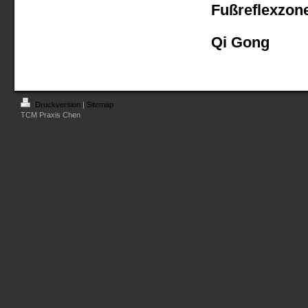
Fußreflexzon
Qi Gong
Druckversion
|
Sitemap
TCM Praxis Chen