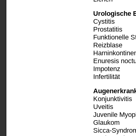
Urologische 
Cystitis
Prostatitis
Funktionelle S
Reizblase
Harninkontine
Enuresis noct
Impotenz
Infertilität
Augenerkran
Konjunktivitis
Uveitis
Juvenile Myop
Glaukom
Sicca-Syndro