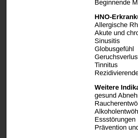
Beginnende M
HNO-Erkrank
Allergische Rh
Akute und chro
Sinusitis
Globusgefühl
Geruchsverlus
Tinnitus
Rezidivierende
Weitere Indik
gesund Abnehm
Raucherentwö
Alkoholentwö
Essstörungen
Prävention un